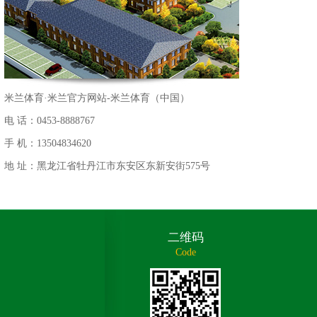
米兰体育·米兰官方网站-米兰体育（中国）
电 话：0453-8888767
手 机：13504834620
地 址：黑龙江省牡丹江市东安区东新安街575号
二维码
Code