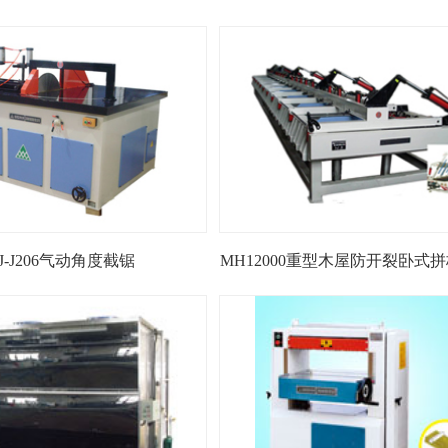
J-J206气动角度截锯
MH12000重型木屋防开裂卧式拼