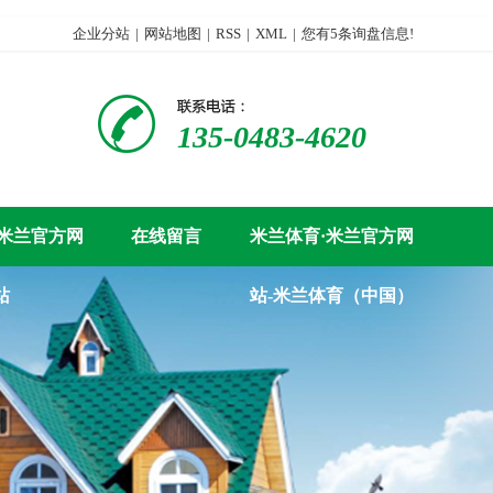
企业分站
|
网站地图
|
RSS
|
XML
|
您有
5
条询盘信息!
135-0483-4620
·米兰官方网
在线留言
米兰体育·米兰官方网
站
站-米兰体育（中国）