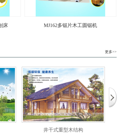
压刨床
MJ162多锯片木工圆锯机
更多>>
井干式重型木结构
梁