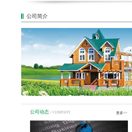
公司简介
公司动态
/
COMPANY
更多>>